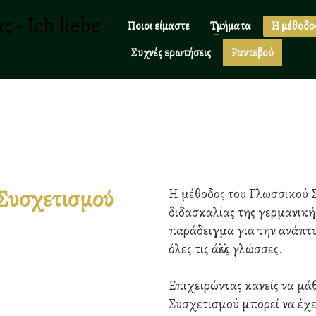
Ποιοι είμαστε
Τμήματα
Η μέθοδο
Συχνές ερωτήσεις
Ραντεβού
 Συσχετισμού
Η μέθοδος του Γλωσσικού 
διδασκαλίας της γερμανική
παράδειγμα για την ανάπτυ
όλες τις άλλες γλώσσες.
Επιχειρώντας κανείς να μά
Συσχετισμού μπορεί να έχει