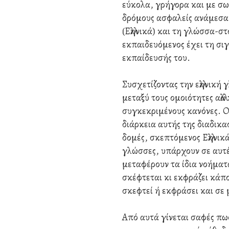
εύκολα, γρήγορα και με σω
δρόμους ασφαλείς ανάμεσα
(Ελληνικά) και τη γλώσσα-σ
εκπαιδευόμενος έχει τη σιγ
εκπαίδευσής του.
Συσχετίζοντας την ελληνική
μεταξύ τους ομοιότητες αλλά
συγκεκριμένους κανόνες. Ο
διάρκεια αυτής της διαδικα
δομές, σκεπτόμενος Ελληνικ
γλώσσες, υπάρχουν σε αυτέ
μεταφέρουν τα ίδια νοήματ
σκέφτεται κι εκφράζει κάπο
σκεφτεί ή εκφράσει και σε μ
Από αυτά γίνεται σαφές πω